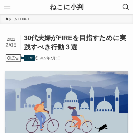
ねこに小判
FIRE
ホーム
30代夫婦がFIREを目指すために実
2022
2/05
践すべき行動３選
広告
FIRE
2022年2月5日